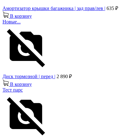
Амортизатор крышки багажника | зад прав/лев |
635 ₽
В корзину
Новые...
Диск тормозной | перед |
2 890 ₽
В корзину
Тест парс