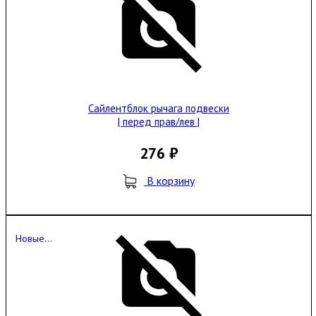
Сайлентблок рычага подвески
| перед прав/лев |
276 ₽
В корзину
Новые...