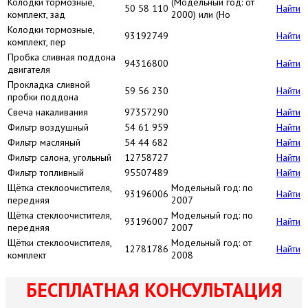
Колодки тормозные,
(Модельный год: от
50 58 110
Найти
комплект, зад
2000) или (Но
Колодки тормозные,
93192749
Найти
комплект, пер
Пробка сливная поддона
94316800
Найти
двигателя
Прокладка сливной
59 56 230
Найти
пробки поддона
Свеча накаливания
97357290
Найти
Фильтр воздушный
54 61 959
Найти
Фильтр масляный
54 44 682
Найти
Фильтр салона, угольный
12758727
Найти
Фильтр топливный
95507489
Найти
Щётка стеклоочистителя,
Модельный год: по
93196006
Найти
передняя
2007
Щётка стеклоочистителя,
Модельный год: по
93196007
Найти
передняя
2007
Щётки стеклоочистителя,
Модельный год: от
12781786
Найти
комплект
2008
БЕСПЛАТНАЯ КОНСУЛЬТАЦИЯ