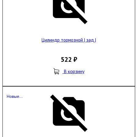
Цилиндр тормозной | зад |
522 ₽
В корзину
Новые...