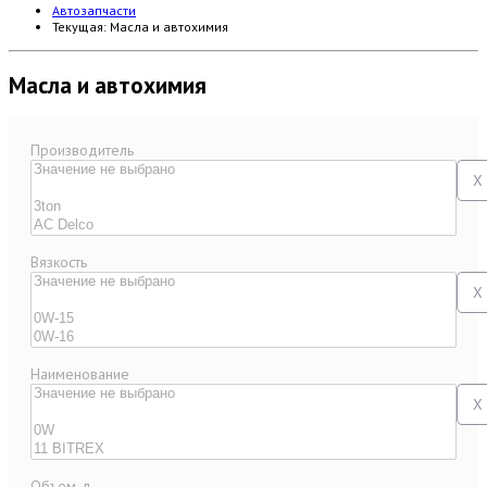
Автозапчасти
Текущая:
Масла и автохимия
Масла и автохимия
Производитель
X
Вязкость
X
Наименование
X
Объем, л