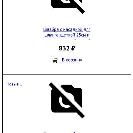
Швабра с насадкой для
шланга, щеткой 25см и
телескопической ручкой
200см
832 ₽
В корзину
Новые...