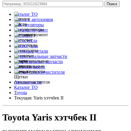
Каталог ТО
Масла и автохимия
Аккумуляторы
Автоинструмент
Автосвет
Автостекла
Аксессуары
Кузовные детали
Неоригинальные запчасти
Оригинальные запчасти
Спец.жидкости
Щетки стеклоочистителя
Автозапчасти
Каталог ТО
Toyota
Текущая:
Yaris хэтчбек II
Toyota Yaris хэтчбек II