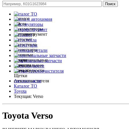
Каталог ТО
Масла и автохимия
Аккумуляторы
Автоинструмент
Автосвет
Автостекла
Аксессуары
Кузовные детали
Неоригинальные запчасти
Оригинальные запчасти
Спец.жидкости
Щетки стеклоочистителя
Автозапчасти
Каталог ТО
Toyota
Текущая:
Verso
Toyota Verso