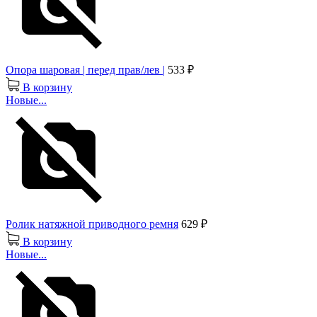
Опора шаровая | перед прав/лев |
533 ₽
В корзину
Новые...
Ролик натяжной приводного ремня
629 ₽
В корзину
Новые...