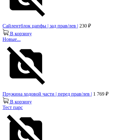
Сайлентблок цапфы | зад прав/лев |
230 ₽
В корзину
Новые...
Пружина ходовой части | перед прав/лев |
1 769 ₽
В корзину
Тест парс