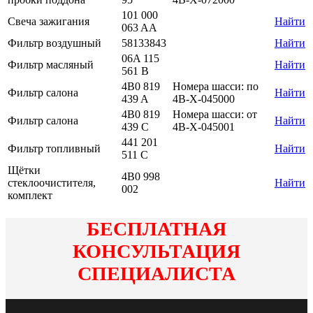
101 000
Свеча зажигания
Найти
063 AA
Фильтр воздушный
58133843
Найти
06A 115
Фильтр масляный
Найти
561 B
4B0 819
Номера шасси: по
Фильтр салона
Найти
439 A
4B-X-045000
4B0 819
Номера шасси: от
Фильтр салона
Найти
439 C
4B-X-045001
441 201
Фильтр топливный
Найти
511 C
Щётки
4B0 998
стеклоочистителя,
Найти
002
комплект
БЕСПЛАТНАЯ
КОНСУЛЬТАЦИЯ
СПЕЦИАЛИСТА