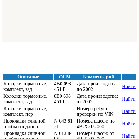
Описание
OEM
Комментарий
Колодки тормозные,
4B0 698
Дата производства:
Найти
комплект, зад
451 E
по 2002
Колодки тормозные,
8E0 698
Дата производства:
Найти
комплект, зад
451 L
от 2002
Колодки тормозные,
Номер требует
Найти
комплект, пер
проверки по VIN
Прокладка сливной
N 043 81
Номера шасси: по
Найти
пробки поддона
21
4B-X-072000
Прокладка сливной
N 013 84
Номера шасси: от
Найти
пробки поддона
95
4B-X-072000