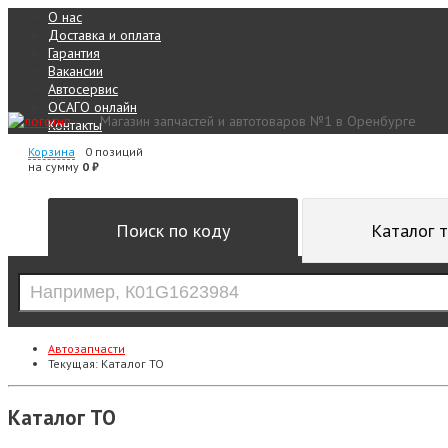
О нас
Доставка и оплата
Гарантия
Вакансии
Автосервис
ОСАГО онлайн
Магазин запчастей и автотоваров №1 в Оренбурге
Контакты
Корзина
0 позиций
на сумму
0 ₽
Поиск по коду
Каталог 
Автозапчасти
Текущая:
Каталог ТО
Каталог ТО