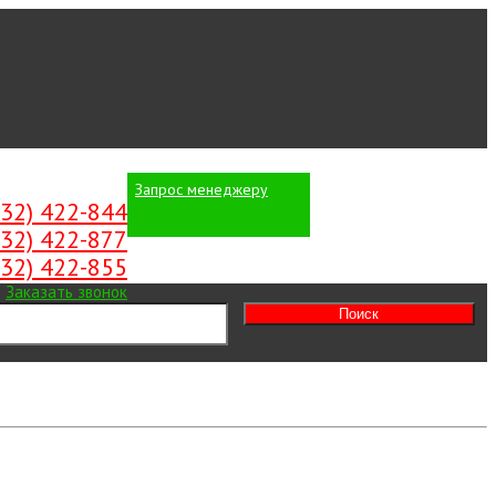
Запрос менеджеру
Вход
/
Регистрация
532) 422-844
532) 422-877
532) 422-855
Заказать звонок