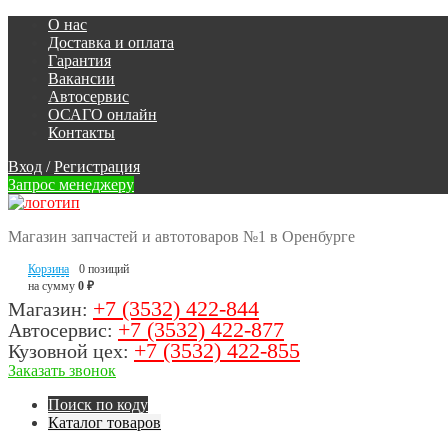
О нас
Доставка и оплата
Гарантия
Вакансии
Автосервис
ОСАГО онлайн
Контакты
Вход
/
Регистрация
Запрос менеджеру
Магазин запчастей и автотоваров №1 в Оренбурге
Корзина
0 позиций
на сумму
0 ₽
+7 (3532) 422-844
Магазин:
+7 (3532) 422-877
Автосервис:
+7 (3532) 422-855
Кузовной цех:
Заказать звонок
Поиск по коду
Каталог товаров