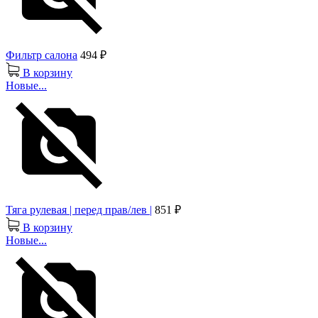
Фильтр салона
494 ₽
В корзину
Новые...
Тяга рулевая | перед прав/лев |
851 ₽
В корзину
Новые...