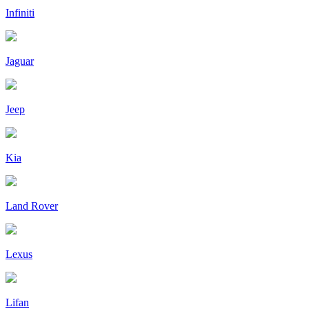
Infiniti
Jaguar
Jeep
Kia
Land Rover
Lexus
Lifan