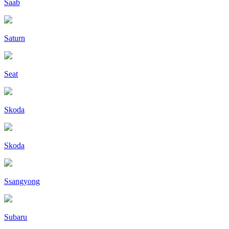
Saab
Saturn
Seat
Skoda
Skoda
Ssangyong
Subaru