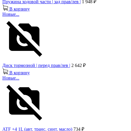
Пружина ходовой части | зад прав/лев |
1 948 ₽
В корзину
Новые...
Диск тормозной | перед прав/лев |
2 642 ₽
В корзину
Новые...
ATF +4 1L (авт. транс. синт. масло)
734 ₽