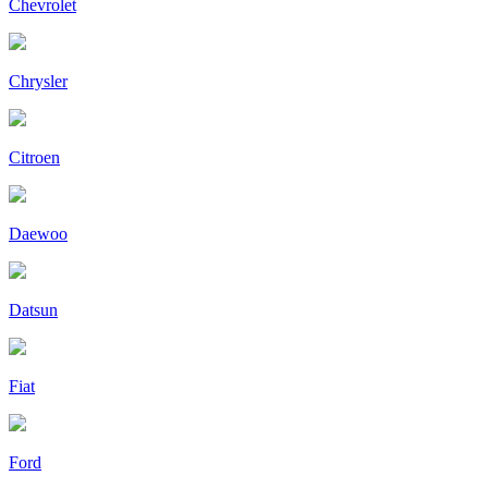
Chevrolet
Chrysler
Citroen
Daewoo
Datsun
Fiat
Ford