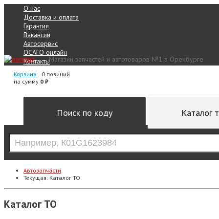
О нас
Доставка и оплата
Гарантия
Вакансии
Автосервис
ОСАГО онлайн
Магазин запчастей и автотоваров №1 в Оренбурге
Контакты
Корзина
0 позиций
на сумму
0 ₽
Поиск по коду
Каталог 
Автозапчасти
Текущая:
Каталог ТО
Каталог ТО