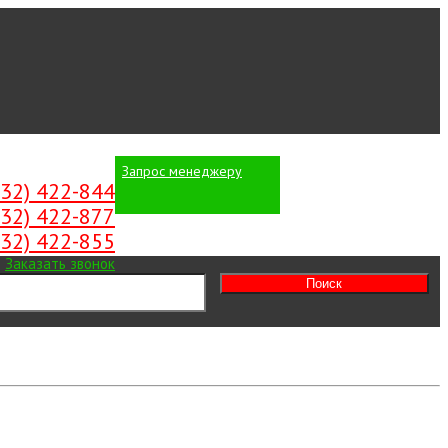
Запрос менеджеру
Вход
/
Регистрация
532) 422-844
532) 422-877
532) 422-855
Заказать звонок