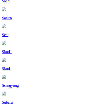
Saab
Saturn
Seat
Skoda
Skoda
Ssangyong
Subaru