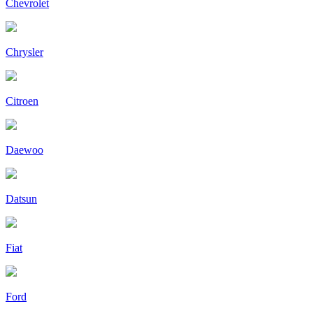
Chevrolet
Chrysler
Citroen
Daewoo
Datsun
Fiat
Ford