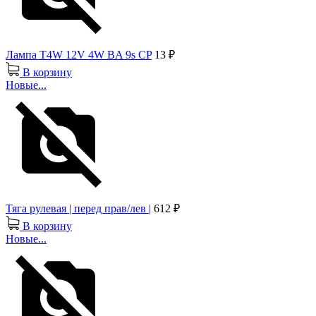
Лампа T4W 12V 4W BA 9s CP
13 ₽
В корзину
Новые...
Тяга рулевая | перед прав/лев |
612 ₽
В корзину
Новые...