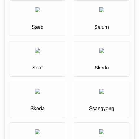
Saab
Saturn
Seat
Skoda
Skoda
Ssangyong