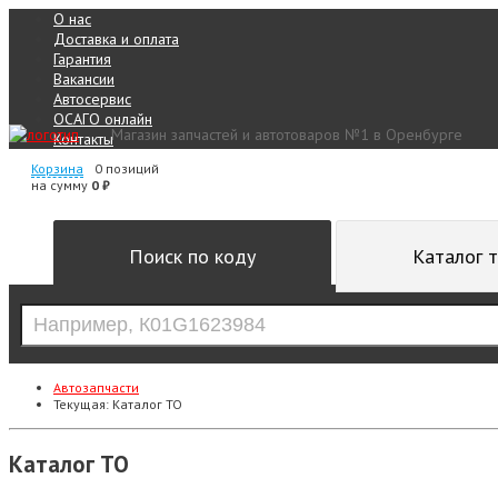
О нас
Доставка и оплата
Гарантия
Вакансии
Автосервис
ОСАГО онлайн
Магазин запчастей и автотоваров №1 в Оренбурге
Контакты
Корзина
0 позиций
на сумму
0 ₽
Поиск по коду
Каталог 
Автозапчасти
Текущая:
Каталог ТО
Каталог ТО