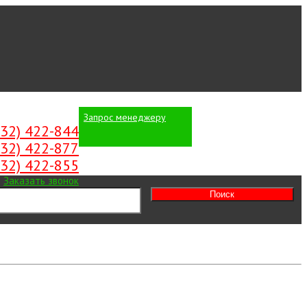
Запрос менеджеру
Вход
/
Регистрация
532) 422-844
532) 422-877
532) 422-855
Заказать звонок