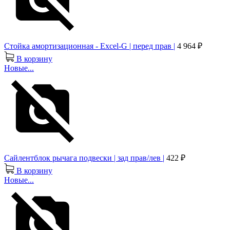
Стойка амортизационная - Excel-G | перед прав |
4 964 ₽
В корзину
Новые...
Cайлентблок рычага подвески | зад прав/лев |
422 ₽
В корзину
Новые...