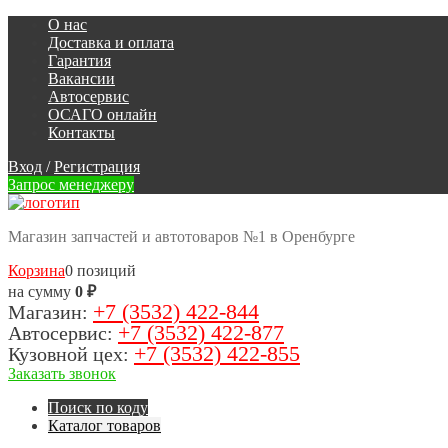
О нас
Доставка и оплата
Гарантия
Вакансии
Автосервис
ОСАГО онлайн
Контакты
Вход
/
Регистрация
Запрос менеджеру
Магазин запчастей и автотоваров №1 в Оренбурге
Корзина
0 позиций
на сумму
0 ₽
+7 (3532) 422-844
Магазин:
+7 (3532) 422-877
Автосервис:
+7 (3532) 422-855
Кузовной цех:
Заказать звонок
Поиск по коду
Каталог товаров