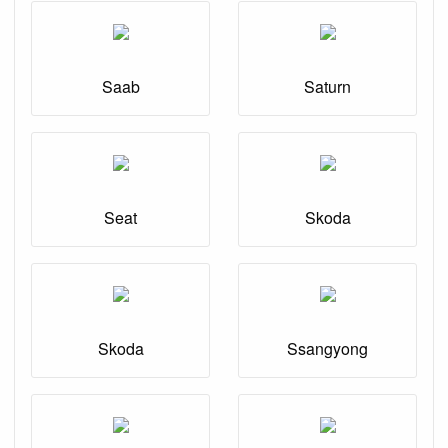
Saab
Saturn
Seat
Skoda
Skoda
Ssangyong