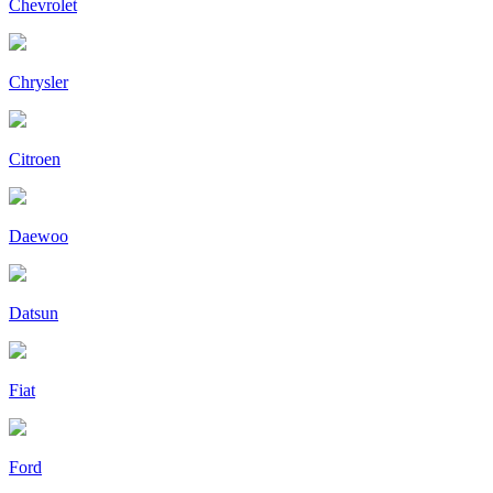
Chevrolet
Chrysler
Citroen
Daewoo
Datsun
Fiat
Ford