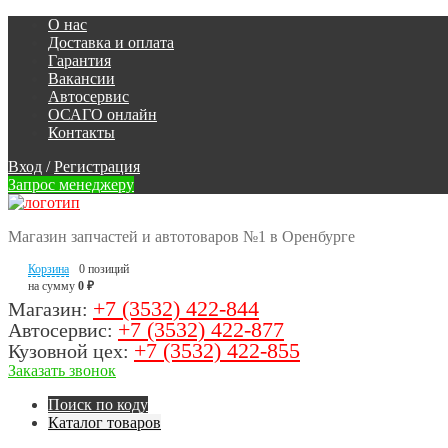
О нас
Доставка и оплата
Гарантия
Вакансии
Автосервис
ОСАГО онлайн
Контакты
Вход
/
Регистрация
Запрос менеджеру
Магазин запчастей и автотоваров №1 в Оренбурге
Корзина
0 позиций
на сумму
0 ₽
+7 (3532) 422-844
Магазин:
+7 (3532) 422-877
Автосервис:
+7 (3532) 422-855
Кузовной цех:
Заказать звонок
Поиск по коду
Каталог товаров