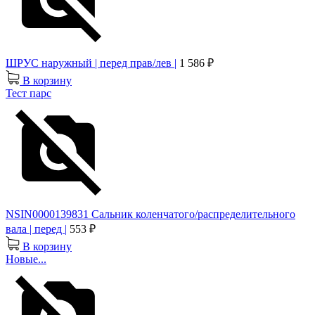
ШРУС наружный | перед прав/лев |
1 586 ₽
В корзину
Тест парс
NSIN0000139831 Сальник коленчатого/распределительного
вала | перед |
553 ₽
В корзину
Новые...