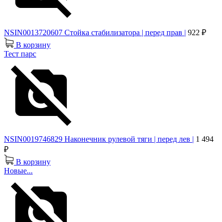
NSIN0013720607 Стойка стабилизатора | перед прав |
922 ₽
В корзину
Тест парс
NSIN0019746829 Наконечник рулевой тяги | перед лев |
1 494
₽
В корзину
Новые...