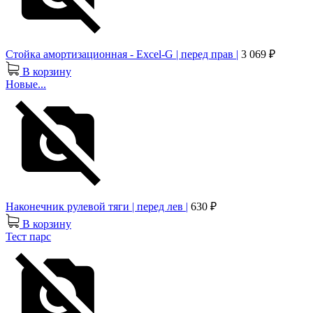
Стойка амортизационная - Excel-G | перед прав |
3 069 ₽
В корзину
Новые...
Наконечник рулевой тяги | перед лев |
630 ₽
В корзину
Тест парс