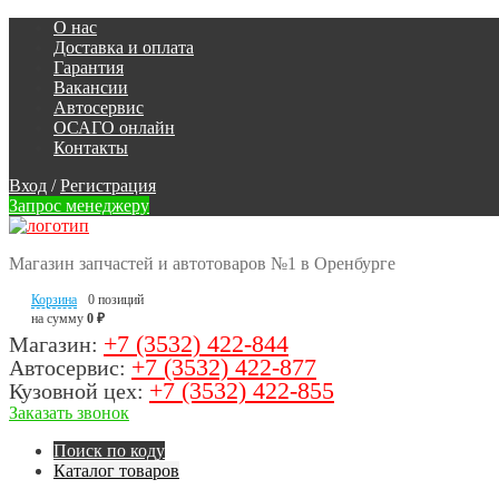
О нас
Доставка и оплата
Гарантия
Вакансии
Автосервис
ОСАГО онлайн
Контакты
Вход
/
Регистрация
Запрос менеджеру
Магазин запчастей и автотоваров №1 в Оренбурге
Корзина
0 позиций
на сумму
0 ₽
+7 (3532) 422-844
Магазин:
+7 (3532) 422-877
Автосервис:
+7 (3532) 422-855
Кузовной цех:
Заказать звонок
Поиск по коду
Каталог товаров