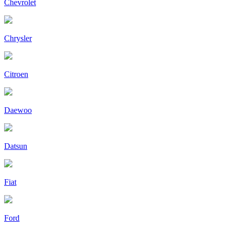
Chevrolet
Chrysler
Citroen
Daewoo
Datsun
Fiat
Ford