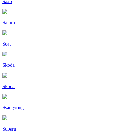
Saab
Saturn
Seat
Skoda
Skoda
Ssangyong
Subaru