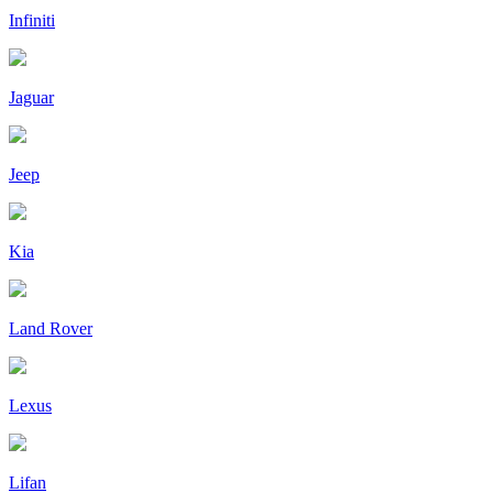
Infiniti
Jaguar
Jeep
Kia
Land Rover
Lexus
Lifan