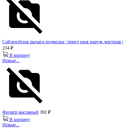
Сайлентблок рычага подвески | перед ниж наруж лев/прав |
234 ₽
В корзину
Новые...
Фильтр масляный
392 ₽
В корзину
Новые...