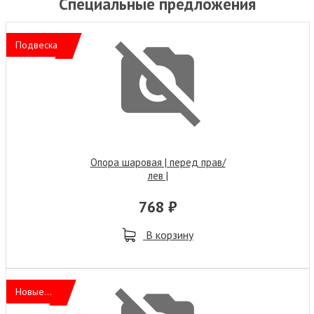
Специальные предложения
Подвеска
Опора шаровая | перед прав/
лев |
768 ₽
В корзину
Новые...