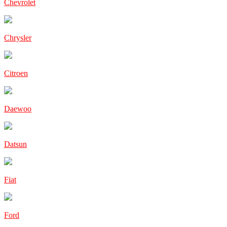
Chevrolet
Chrysler
Citroen
Daewoo
Datsun
Fiat
Ford