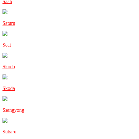
Saab
Saturn
Seat
Skoda
Skoda
Ssangyong
Subaru