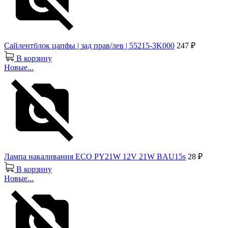
Сайлентблок цапфы | зад прав/лев | 55215-3K000
247 ₽
В корзину
Новые...
Лампа накаливания ECO PY21W 12V 21W BAU15s
28 ₽
В корзину
Новые...