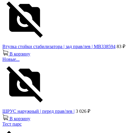
Втулка стойки стабилизатора | зад прав/лев | MB338594
83 ₽
В корзину
Новые...
ШРУС наружный | перед прав/лев |
3 026 ₽
В корзину
Тест парс